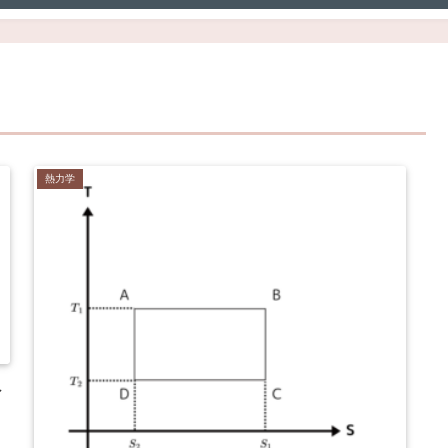
熱力学
ン